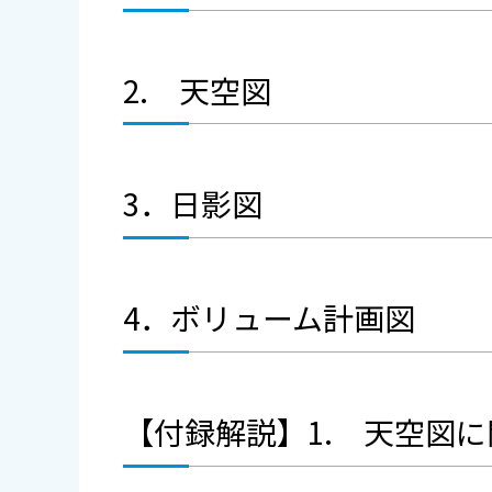
2. 天空図
3．日影図
4．ボリューム計画図
【付録解説】1. 天空図