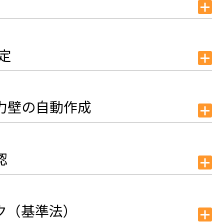
定
力壁の自動作成
認
ク（基準法）