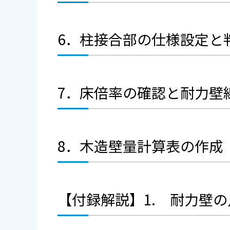
6．柱接合部の仕様設定と
7．床倍率の確認と耐力壁
8．木造壁量計算表の作成
【付録解説】1. 耐力壁