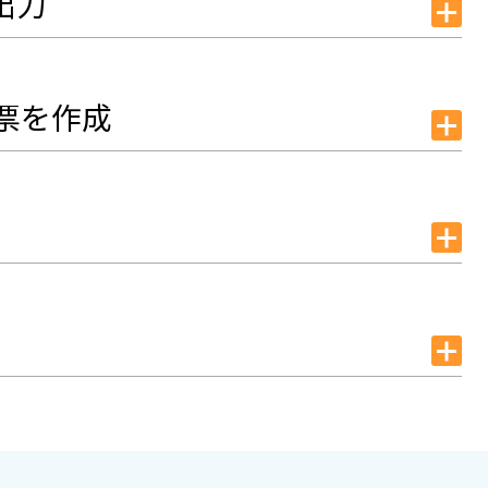
出力
票を作成